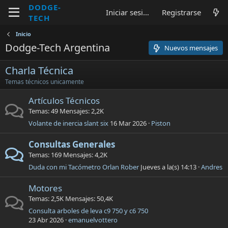
DODGE-
Iniciar sesión
Registrarse
TECH
Inicio
Dodge-Tech Argentina
Nuevos mensajes
Charla Técnica
Temas técnicos unicamente
Artículos Técnicos
Temas
49
Mensajes
2,2K
Volante de inercia slant six
16 Mar 2026
Piston
Consultas Generales
Temas
169
Mensajes
4,2K
Duda con mi Tacómetro Orlan Rober
Jueves a la(s) 14:13
Andres
Motores
Temas
2,5K
Mensajes
50,4K
Consulta arboles de leva c9 750 y c6 750
23 Abr 2026
emanuelvottero