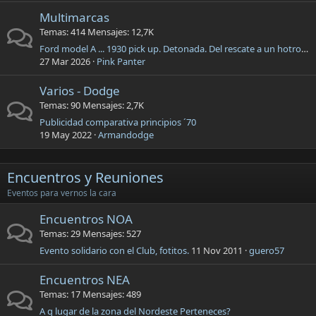
Multimarcas
Temas
414
Mensajes
12,7K
Ford model A ... 1930 pick up. Detonada. Del rescate a un hotrod de "epoca"
27 Mar 2026
Pink Panter
Varios - Dodge
Temas
90
Mensajes
2,7K
Publicidad comparativa principios ´70
19 May 2022
Armandodge
Encuentros y Reuniones
Eventos para vernos la cara
Encuentros NOA
Temas
29
Mensajes
527
Evento solidario con el Club, fotitos.
11 Nov 2011
guero57
Encuentros NEA
Temas
17
Mensajes
489
A q lugar de la zona del Nordeste Perteneces?