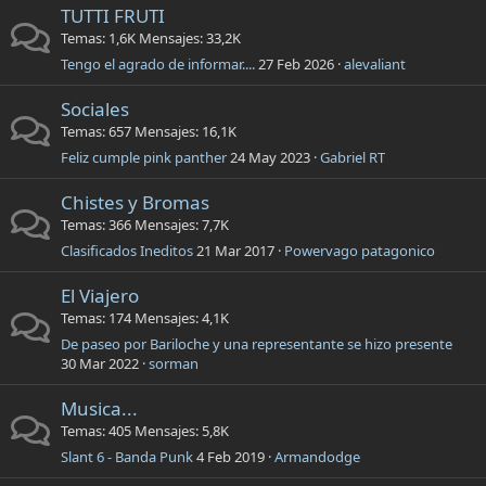
TUTTI FRUTI
Temas
1,6K
Mensajes
33,2K
Tengo el agrado de informar....
27 Feb 2026
alevaliant
Sociales
Temas
657
Mensajes
16,1K
Feliz cumple pink panther
24 May 2023
Gabriel RT
Chistes y Bromas
Temas
366
Mensajes
7,7K
Clasificados Ineditos
21 Mar 2017
Powervago patagonico
El Viajero
Temas
174
Mensajes
4,1K
De paseo por Bariloche y una representante se hizo presente
30 Mar 2022
sorman
Musica...
Temas
405
Mensajes
5,8K
Slant 6 - Banda Punk
4 Feb 2019
Armandodge