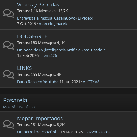
Videos y Peliculas
Temas
1,1K
Mensajes
13,7K
Entrevista a Pascual Casalnuovo (El Video)
7 Oct 2019
marcelo_marek
DODGEARTE
Temas
180
Mensajes
4,1K
Un poco de IA (inteligencia Artificial) mal usada..!
15 Feb 2026
hemi426
LINKS
Temas
455
Mensajes
4K
Dario Rosa en Youtube
11 Jun 2021
ALGTXV8
Pasarela
Mostrá tu vehículo
Mopar Importados
Temas
281
Mensajes
8,2K
Un petrolero español ...
15 Mar 2026
La226Clasicos