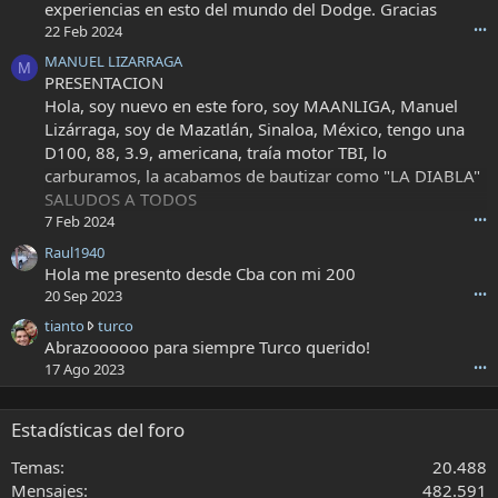
experiencias en esto del mundo del Dodge. Gracias
22 Feb 2024
•••
MANUEL LIZARRAGA
M
PRESENTACION
Hola, soy nuevo en este foro, soy MAANLIGA, Manuel
Lizárraga, soy de Mazatlán, Sinaloa, México, tengo una
D100, 88, 3.9, americana, traía motor TBI, lo
carburamos, la acabamos de bautizar como "LA DIABLA"
SALUDOS A TODOS
7 Feb 2024
•••
Raul1940
Hola me presento desde Cba con mi 200
20 Sep 2023
•••
t
tianto
turco
i
Abrazoooooo para siempre Turco querido!
a
17 Ago 2023
•••
n
t
o
Estadísticas del foro
h
a
Temas
20.488
e
Mensajes
482.591