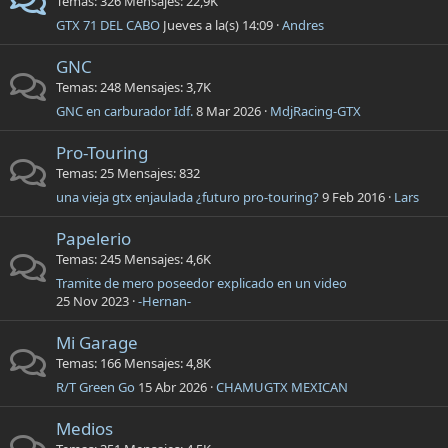
Temas
326
Mensajes
22,9K
GTX 71 DEL CABO
Jueves a la(s) 14:09
Andres
GNC
Temas
248
Mensajes
3,7K
GNC en carburador Idf.
8 Mar 2026
MdjRacing-GTX
Pro-Touring
Temas
25
Mensajes
832
una vieja gtx enjaulada ¿futuro pro-touring?
9 Feb 2016
Lars
Papelerio
Temas
245
Mensajes
4,6K
Tramite de mero poseedor explicado en un video
25 Nov 2023
-Hernan-
Mi Garage
Temas
166
Mensajes
4,8K
R/T Green Go
15 Abr 2026
CHAMUGTX MEXICAN
Medios