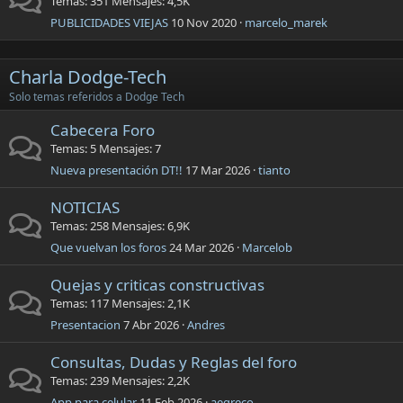
Temas
351
Mensajes
4,5K
PUBLICIDADES VIEJAS
10 Nov 2020
marcelo_marek
Charla Dodge-Tech
Solo temas referidos a Dodge Tech
Cabecera Foro
Temas
5
Mensajes
7
Nueva presentación DT!!
17 Mar 2026
tianto
NOTICIAS
Temas
258
Mensajes
6,9K
Que vuelvan los foros
24 Mar 2026
Marcelob
Quejas y criticas constructivas
Temas
117
Mensajes
2,1K
Presentacion
7 Abr 2026
Andres
Consultas, Dudas y Reglas del foro
Temas
239
Mensajes
2,2K
App para celular
11 Feb 2026
aegreco