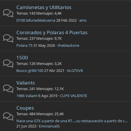
Camionetas y Utilitarios
Temas
143
Mensajes
4,4K
D100 lafuriadelatuerca
28 Feb 2022
ams
Coronados y Polaras 4 Puertas
Temas
237
Mensajes
9,7K
Polara 75
31 May 2026
theblackone
1500
Temas
126
Mensajes
3,2K
Busco gt90/100
27 Abr 2021
ALGTXV8
Valiants
Temas
241
Mensajes
12,1K
1966 Valiant
6 Ago 2019
CUPE VALIENTE
Coupes
Temas
484
Mensajes
25,4K
Nace una GTX a partir de una RT.....su restauración a partir de casi chatarra
21 Jun 2023
EmmanuelS