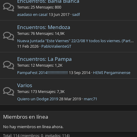
Encuentros: Bahia Blanca
Temas
25
Mensajes
800
asadaso en casa!
13 Jun 2017
sadf
Encuentros: Mendoza
Temas
76
Mensajes
14,9K
Nueva Juntada "Este Viernes" 22/2/08 Y todos los viernes. (Parte 19)
11 Feb 2026
PabloValienteGT
Encuentros: La Pampa
Temas
12
Mensajes
1,2K
PampaFest 2014!!!!!!!!!!!!!!!!!
13 Sep 2014
HEMI Pergaminense
Varios
Temas
173
Mensajes
7,3K
Quiero un Dodge 2019
28 Mar 2019
marc71
Miembros en línea
No hay miembros en línea ahora.
Total: 114 (miembros: 0, invitados: 114)