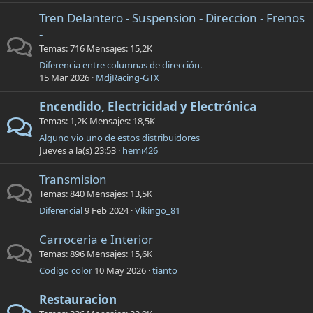
Tren Delantero - Suspension - Direccion - Frenos
-
Temas
716
Mensajes
15,2K
Diferencia entre columnas de dirección.
15 Mar 2026
MdjRacing-GTX
Encendido, Electricidad y Electrónica
Temas
1,2K
Mensajes
18,5K
Alguno vio uno de estos distribuidores
Jueves a la(s) 23:53
hemi426
Transmision
Temas
840
Mensajes
13,5K
Diferencial
9 Feb 2024
Vikingo_81
Carroceria e Interior
Temas
896
Mensajes
15,6K
Codigo color
10 May 2026
tianto
Restauracion