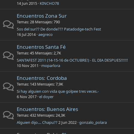
14 Jun 2015
KINCHO78
Encuentros Zona Sur
Temas
28
Mensajes
790
Sos del sur?? De donde??? Patadodge-tech Fest
16 Jul 2014
aegreco
Encuentros Santa Fé
Temas
45
Mensajes
2,7K
SANTAFEST 2011 (14-15-16 de OCTUBRE!) - EL DIA DESPUES!!!!!!
10 Nov 2011
moparlora
Encuentros: Cordoba
Temas
143
Mensajes
7,9K
Si hay alguien con vida que golpee tres veces.-
6 Nov 2017
el doyer
Encuentros: Buenos Aires
Temas
432
Mensajes
24,3K
Alguien dijo.... Chapu??
2 Jun 2022
gonzalo_polara