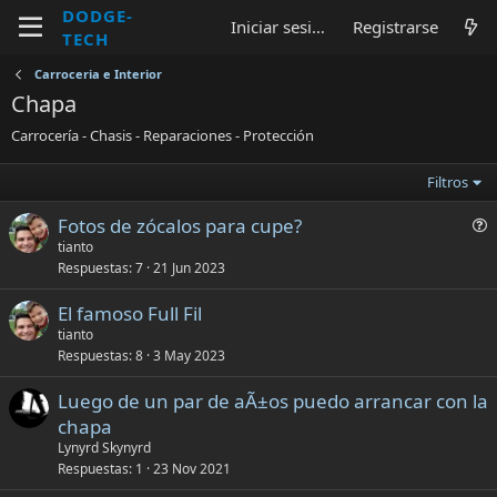
DODGE-
Iniciar sesión
Registrarse
TECH
Carroceria e Interior
Chapa
Carrocería - Chasis - Reparaciones - Protección
Filtros
P
Fotos de zócalos para cupe?
r
tianto
Respuestas
7
21 Jun 2023
e
g
El famoso Full Fil
u
tianto
n
Respuestas
8
3 May 2023
t
a
Luego de un par de aÃ±os puedo arrancar con la
chapa
Lynyrd Skynyrd
Respuestas
1
23 Nov 2021