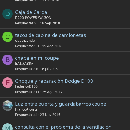
Respuestas
0
27 Dic 2018
Caja de Carga
D
D200-POWER-WAGON
Respuestas
6
18 Sep 2018
tacos de cabina de camionetas
C
cicatrizando
Respuestas
31
19 Ago 2018
chapa en mi coupe
B
BATIFABRA
Respuestas
10
6 Jul 2018
Choque y reparaciòn Dodge D100
F
FedericoD100
Respuestas
11
25 Ago 2017
Luz entre puerta y guardabarros coupe
FrancoAlcorta
Respuestas
4
23 Nov 2016
consulta con el problema de la ventilación
M