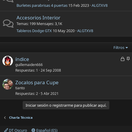
Burletes parabrisas 4 puertas
15 Feb 2023
ALGTXV8
Accesorios Interior
Temas
199
Mensajes
3,1K
Tableros Dodge GTX
10 May 2020
ALGTXV8
Filtros
C
índice
e
d
guillemaiden666
Respuestas
1
24 Sep 2008
r
h
r
e
Zocalos para Cupe
a
r
tianto
d
i
Respuestas
2
5 Abr 2021
o
d
o
Iniciar sesión o registrarme para publicar aquí.
Charla Técnica
DT Oscuro
Español (ES)