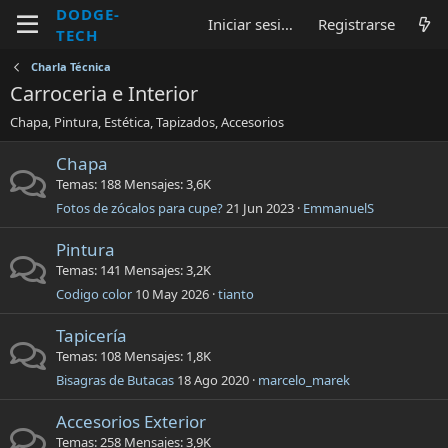
DODGE-
Iniciar sesión
Registrarse
TECH
Charla Técnica
Carroceria e Interior
Chapa, Pintura, Estética, Tapizados, Accesorios
Chapa
Temas
188
Mensajes
3,6K
Fotos de zócalos para cupe?
21 Jun 2023
EmmanuelS
Pintura
Temas
141
Mensajes
3,2K
Codigo color
10 May 2026
tianto
Tapicería
Temas
108
Mensajes
1,8K
Bisagras de Butacas
18 Ago 2020
marcelo_marek
Accesorios Exterior
Temas
258
Mensajes
3,9K