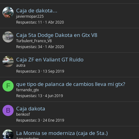
Caja de dakota...
javiermopar225
Respuestas
11
1 Abr 2020
Caja 5ta Dodge Dakota en Gtx V8
Turbulent_Franco_V8
Respuestas
34
1 Abr 2020
Caja ZF en Valiant GT Ruido
autra
Respuestas
3
13 Sep 2019
que tipo de palanca de cambios lleva mi gtx?
F
fernando_gtx
Respuestas
13
4 Jun 2019
Caja dakota
B
benkosf
Respuestas
3
24 Ene 2019
La Momia se moderniza (caja de 5ta.)
Armandodge