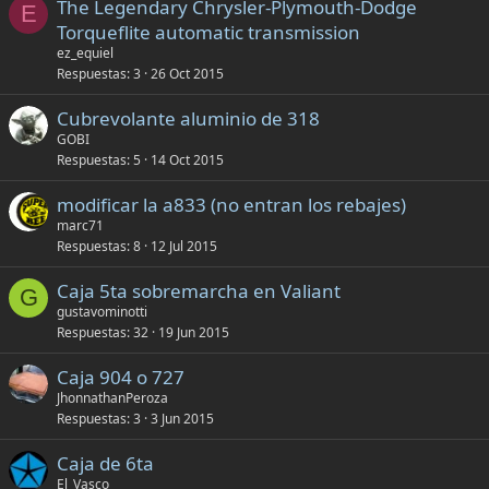
The Legendary Chrysler-Plymouth-Dodge
E
Torqueflite automatic transmission
ez_equiel
Respuestas
3
26 Oct 2015
Cubrevolante aluminio de 318
GOBI
Respuestas
5
14 Oct 2015
modificar la a833 (no entran los rebajes)
marc71
Respuestas
8
12 Jul 2015
Caja 5ta sobremarcha en Valiant
G
gustavominotti
Respuestas
32
19 Jun 2015
Caja 904 o 727
JhonnathanPeroza
Respuestas
3
3 Jun 2015
Caja de 6ta
El_Vasco