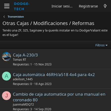
DODGE-
Iniciar sesión
Registrarse
TECH
Transmision
Otras Cajas / Modificaciones / Reformas
Tenés una ZF, 325, Saginaw y la querés instalar en tu Dodge/Valiant este
es el lugar!
Filtros
Caja A-230/3
Tomas RT
Respuestas
1
15 Nov 2023
Caja automática 46RH/a518 4x4 para 4x2
A
adeilson_1445
Respuestas
0
18 Ago 2023
Cambio de caja automatica por una manual en
J
coronado 80
juanmaMDQ72
Respuestas
3
14 Sep 2020