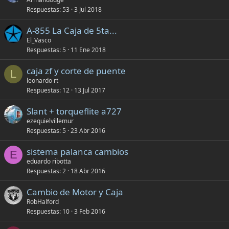
Respuestas
53
3 Jul 2018
A-855 La Caja de 5ta...
El_Vasco
Respuestas
5
11 Ene 2018
caja zf y corte de puente
L
leonardo rt
Respuestas
12
13 Jul 2017
Slant + torqueflite a727
ezequielvillemur
Respuestas
5
23 Abr 2016
sistema palanca cambios
E
eduardo ribotta
Respuestas
2
18 Abr 2016
Cambio de Motor y Caja
RobHalford
Respuestas
10
3 Feb 2016